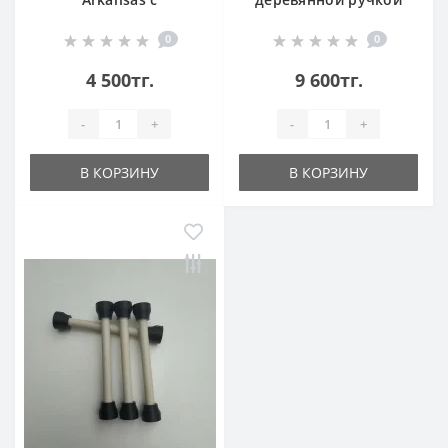
деревянной ручкой
0
0
4 500тг.
9 600тг.
-
+
-
+
В КОРЗИНУ
В КОРЗИНУ