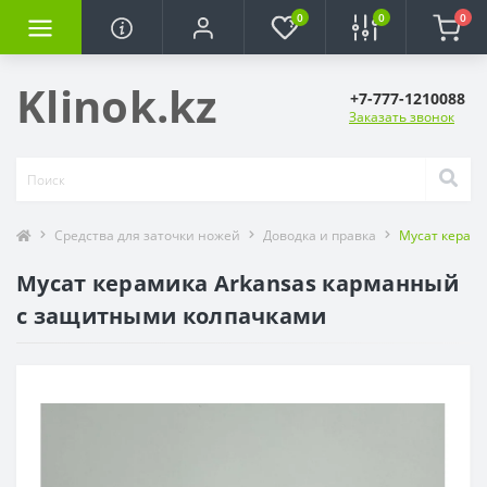
0
0
0
Klinok.kz
+7-777-1210088
Заказать звонок
Средства для заточки ножей
Доводка и правка
Мусат керам
Мусат керамика Arkansas карманный
с защитными колпачками