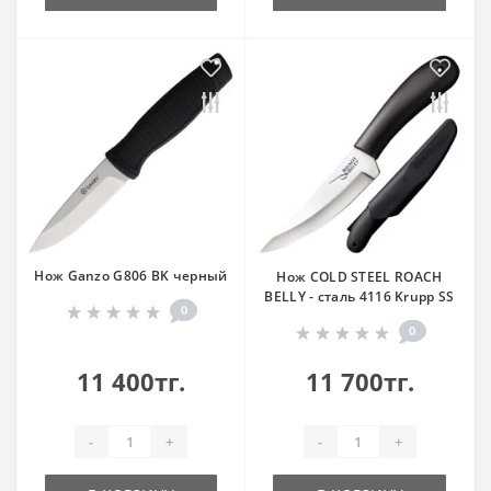
Нож Ganzo G806 BK черный
Нож COLD STEEL ROACH
BELLY - сталь 4116 Krupp SS
0
0
11 400тг.
11 700тг.
-
+
-
+