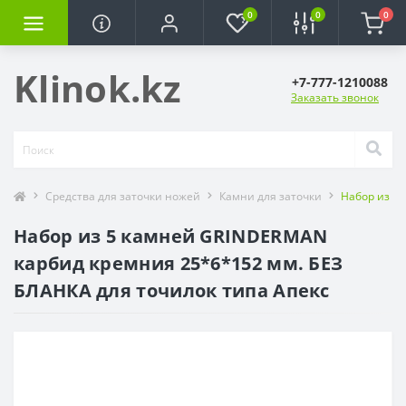
0
0
0
Klinok.kz
+7-777-1210088
Заказать звонок
Средства для заточки ножей
Камни для заточки
Набор из 5
Набор из 5 камней GRINDERMAN
карбид кремния 25*6*152 мм. БЕЗ
БЛАНКА для точилок типа Апекс