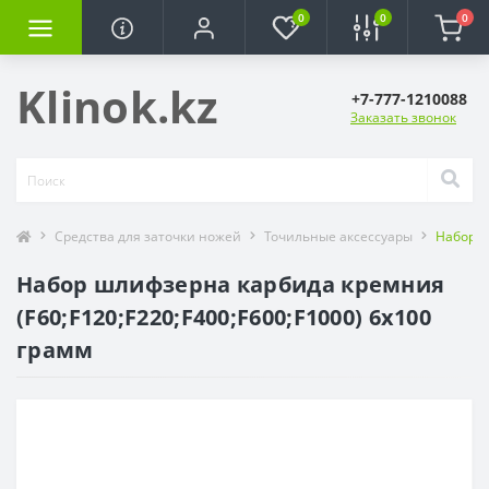
0
0
0
Klinok.kz
+7-777-1210088
Заказать звонок
Средства для заточки ножей
Точильные аксессуары
Набор ш
Набор шлифзерна карбида кремния
(F60;F120;F220;F400;F600;F1000) 6х100
грамм