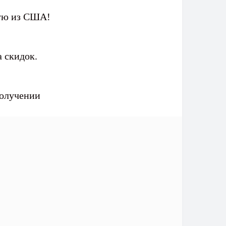
мую из США!
 скидок.
получении