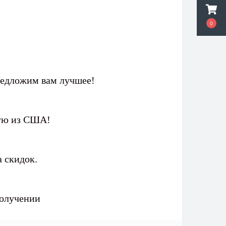
0
редложим вам лучшее!
мую из США!
 скидок.
получении