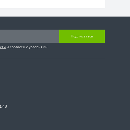
Подписаться
сти
и согласен с условиями
д.48