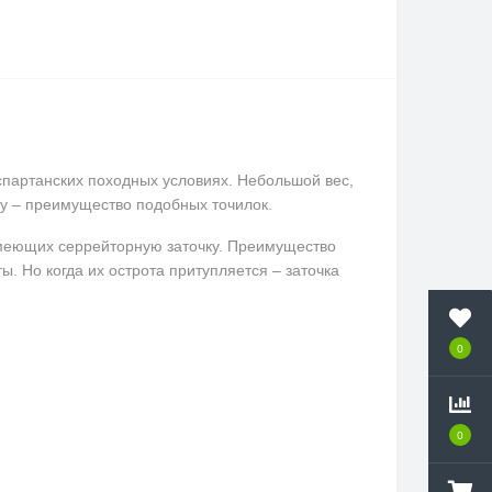
 спартанских походных условиях. Небольшой вес,
ку – преимущество подобных точилок.
 имеющих серрейторную заточку. Преимущество
. Но когда их острота притупляется – заточка
0
0