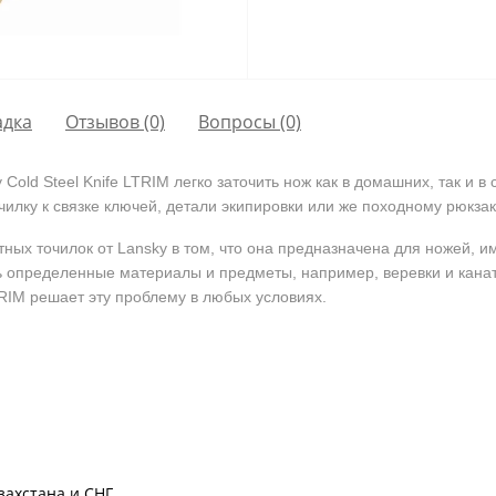
адка
Отзывов (0)
Вопросы
(0)
old Steel Knife LTRIM легко заточить нож как в домашних, так и в
илку к связке ключей, детали экипировки или же походному рюкза
ктных точилок от Lansky в том, что она предназначена для ножей,
ть определенные материалы и предметы, например, веревки и канаты
TRIM решает эту проблему в любых условиях.
захстана и СНГ