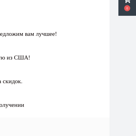
0
редложим вам лучшее!
мую из США!
 скидок.
получении