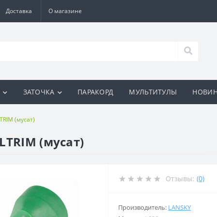
Доставка
О магазине
И
ЗАТОЧКА
ПАРАКОРД
МУЛЬТИТУЛЫ
НОВИ
TRIM (мусат)
LTRIM (мусат)
Отзывы:
(0)
Производитель:
LANSKY