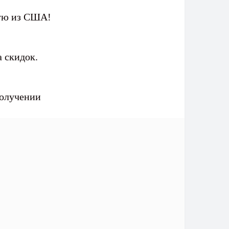
мую из США!
 скидок.
получении