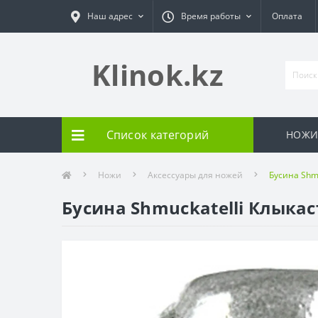
Наш адрес
Время работы
Оплата
Klinok.kz
Список категорий
НОЖ
Ножи
Аксессуары для ножей
Бусина Shm
Бусина Shmuckatelli Клыка