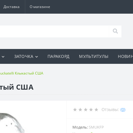
Доставка
О магазине
И
ЗАТОЧКА
ПАРАКОРД
МУЛЬТИТУЛЫ
НОВИ
uckatelli Клыкастый США
стый США
Отзывы:
(0)
Модель:
SMUKFP