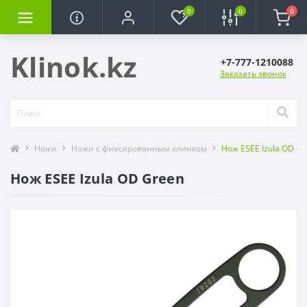
0
0
0
Klinok.kz
+7-777-1210088
Заказать звонок
Ножи
Ножи с фиксированным клинком
Нож ESEE Izula OD G
Нож ESEE Izula OD Green