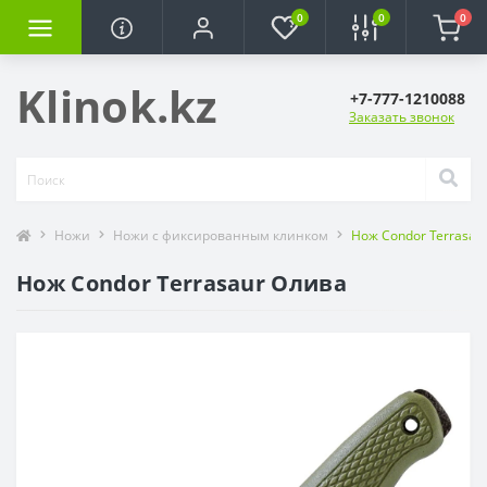
0
0
0
Klinok.kz
+7-777-1210088
Заказать звонок
Ножи
Ножи с фиксированным клинком
Нож Condor Terrasau
Нож Condor Terrasaur Олива