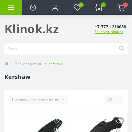
0
0
0
Klinok.kz
+7-777-1210088
Заказать звонок
Производитель
Kershaw
Kershaw